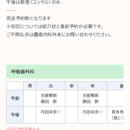
午後は新患（コンサル）のみ
------
完全予約制となります
※初診については紹介状と事前予約が必要です。
ご不明な点は腫瘍内科外来にお問い合わせください。
呼吸器外科
月
火
水
木
金
古屋敷剛
古屋敷剛
午前
藤田 敦
藤田 敦
内田未奈
※
内田未奈
※
喜多秀文
午後
（第1・3・5
＊印は予約患者のみ