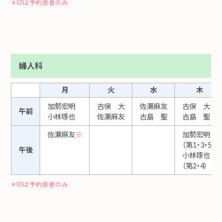
＊印は予約患者のみ
婦人科
月
火
水
木
加勢宏明
古俣 大
佐瀬麻友
古俣 大
午前
小林琢也
佐瀬麻友
古島 聖
古島 聖
佐瀬麻友
※
加勢宏明
※
（第1・3・5）
午後
小林琢也
※
（第2・4）
＊印は予約患者のみ