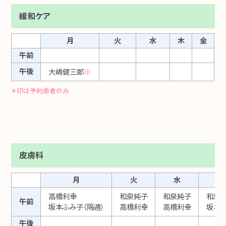
緩和ケア
月
火
水
木
金
午前
午後
大嶋健三郎
※
＊印は予約患者のみ
皮膚科
月
火
水
高橋利幸
和泉純子
和泉純子
和泉
午前
坂本ふみ子（隔週）
高橋利幸
高橋利幸
坂本ふ
午後