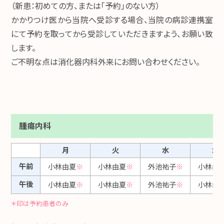
（新患：初めての方、または「予約」のない方）
かかりつけ医から当院へ受診する場合、当院の病診連携室
にて予約を取ってから受診していただきますよう、お願い致
します。
ご不明な点は消化器内科外来にお問い合わせください。
腫瘍内科
月
火
水
木
午前
小林由夏
※
小林由夏
※
外池祐子
※
小林由
午後
小林由夏
※
小林由夏
※
外池祐子
※
小林由
＊印は予約患者のみ