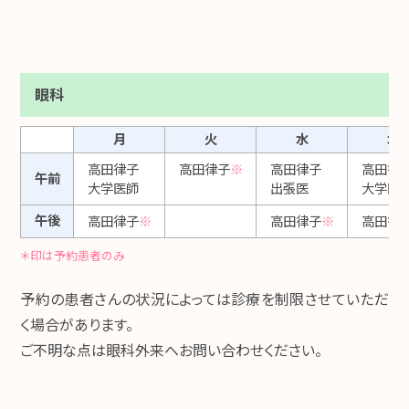
眼科
月
火
水
木
高田律子
高田律子
※
高田律子
高田律
午前
大学医師
出張医
大学医
午後
高田律子
※
高田律子
※
高田律
＊印は予約患者のみ
予約の患者さんの状況によっては診療を制限させていただ
く場合があります。
ご不明な点は眼科外来へお問い合わせください。