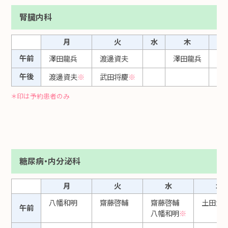
腎臓内科
月
火
水
木
午前
澤田龍兵
渡邊資夫
澤田龍兵
渡
午後
渡邊資夫
※
武田将慶
※
＊印は予約患者のみ
糖尿病・内分泌科
月
火
水
木
八幡和明
齋藤啓輔
齋藤啓輔
土田大
午前
八幡和明
※