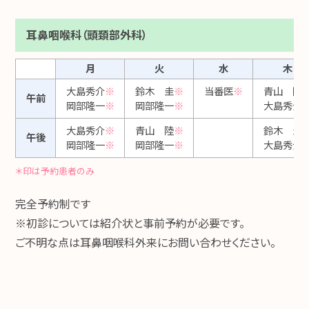
耳鼻咽喉科（頭頚部外科）
月
火
水
木
大島秀介
※
鈴木 圭
※
当番医
※
青山 陸
午前
岡部隆一
※
岡部隆一
※
大島秀介
大島秀介
※
青山 陸
※
鈴木 圭
午後
岡部隆一
※
岡部隆一
※
大島秀介
＊印は予約患者のみ
完全予約制です
※初診については紹介状と事前予約が必要です。
ご不明な点は耳鼻咽喉科外来にお問い合わせください。