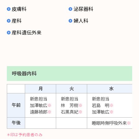
皮膚科
泌尿器科
産科
婦人科
産科遺伝外来
呼吸器内科
月
火
水
新患担当
新患担当
新患担当
午前
加澤敏広
※
林 芳樹
※
岩島 明
※
遠藤禎郎
※
石黒真妃
※
加澤敏広
※
午後
睡眠時無呼吸外来
※
＊印は予約患者のみ