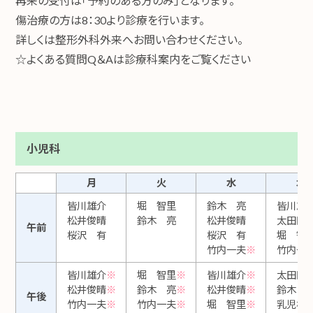
再来の受付は「予約のある方のみ」となります。
傷治療の方は8：30より診療を行います。
詳しくは整形外科外来へお問い合わせください。
☆よくある質問Q＆Aは診療科案内をご覧ください
小児科
月
火
水
木
皆川雄介
堀 智里
鈴木 亮
皆川雄
松井俊晴
鈴木 亮
松井俊晴
太田匡
午前
桜沢 有
桜沢 有
堀 智
竹内一夫
※
竹内一
皆川雄介
※
堀 智里
※
皆川雄介
※
太田匡
松井俊晴
※
鈴木 亮
※
松井俊晴
※
鈴木 
午後
竹内一夫
※
竹内一夫
※
堀 智里
※
乳児検