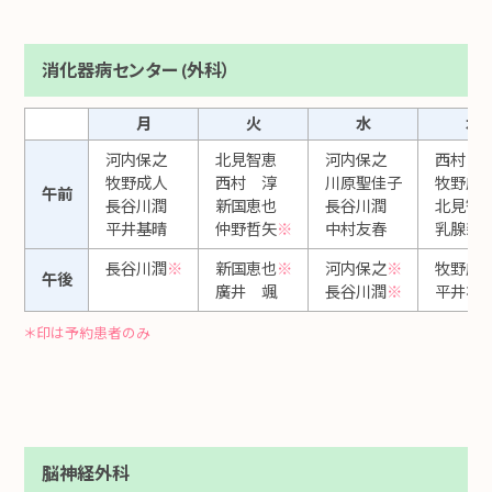
消化器病センター (外科）
月
火
水
木
河内保之
北見智恵
河内保之
西村 
牧野成人
西村 淳
川原聖佳子
牧野成
午前
長谷川潤
新国恵也
長谷川潤
北見智
平井基晴
仲野哲矢
※
中村友春
乳腺新
長谷川潤
※
新国恵也
※
河内保之
※
牧野成
午後
廣井 颯
長谷川潤
※
平井裕
＊印は予約患者のみ
脳神経外科