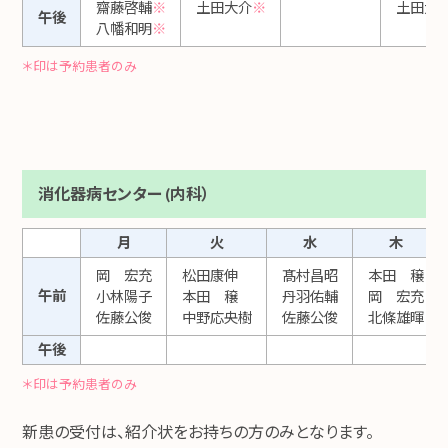
齋藤啓輔
※
土田大介
※
土田大
午後
八幡和明
※
＊印は予約患者のみ
消化器病センター (内科）
月
火
水
木
岡 宏充
松田康伸
髙村昌昭
本田 穣
午前
小林陽子
本田 穣
丹羽佑輔
岡 宏充
佐藤公俊
中野応央樹
佐藤公俊
北條雄暉
午後
＊印は予約患者のみ
新患の受付は、紹介状をお持ちの方のみとなります。