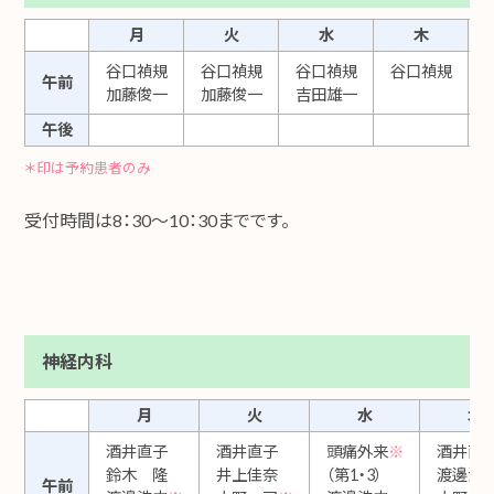
月
火
水
木
谷口禎規
谷口禎規
谷口禎規
谷口禎規
午前
加藤俊一
加藤俊一
吉田雄一
午後
＊印は予約患者のみ
受付時間は8：30～10：30までです。
神経内科
月
火
水
木
酒井直子
酒井直子
頭痛外来
※
酒井直
鈴木 隆
井上佳奈
（第1・3）
渡邊浩
午前