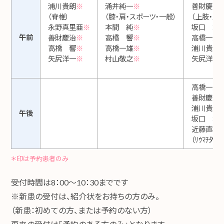
浦川貴朗
※
涌井純一
※
善財慶治
（脊椎）
（膝・肩・スポーツ・一般）
（上肢・肘・
永野真里亜
※
本間 純
※
坂口 彰
午前
善財慶治
※
高橋 響
※
高橋一雄
高橋 響
※
高橋一雄
※
浦川貴朗
矢尻洋一
※
村山敬之
※
矢尻洋一
高橋一雄
善財慶治
浦川貴朗
午後
坂口 彰
近藤直樹
（ﾘｳﾏﾁ外
＊印は予約患者のみ
受付時間は8：00～10：30までです
※新患の受付は、紹介状をお持ちの方のみ。
（新患：初めての方、または予約のない方）