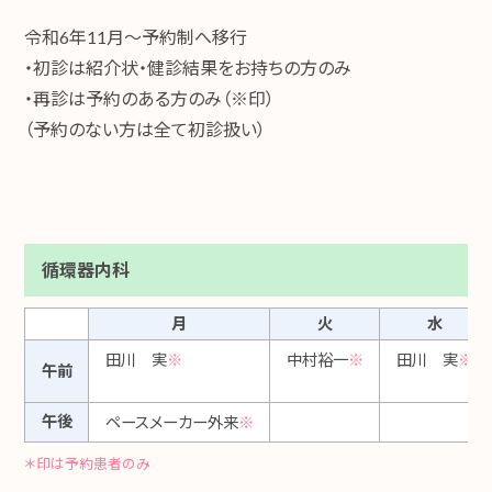
令和6年11月～予約制へ移行
・初診は紹介状・健診結果をお持ちの方のみ
・再診は予約のある方のみ（※印）
（予約のない方は全て初診扱い）
循環器内科
月
火
水
田川 実
※
中村裕一
※
田川 実
※
午前
午後
ペースメーカー外来
※
＊印は予約患者のみ