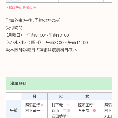
＊印は予約患者のみ
学童外来(午後、予約の方のみ）
受付時間
（月曜日） 午前8：00～午前10：00
（火・水・木・金曜日） 午前8：00～午前11：00
坂本医師診療日の詳細は皮膚科外来へ
泌尿器科
月
火
水
木
照沼正博
※
村下竜一
※
照沼正博
※
照沼正
午前
村下竜一
※
丸山 亮
※
石田恭平
※
村下竜
石田恭平
※
丸山 