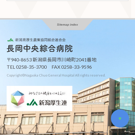
Sitemap index
〒940-8653 新潟県長岡市川崎町2041番地
TEL 0258-35-3700 FAX 0258-33-9596
Copyright©Nagaoka Chuo General Hospital All righ
t
s reserved.
Please scroll