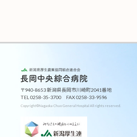
〒940-8653 新潟県長岡市川崎町2041番地
TEL 0258-35-3700 FAX 0258-33-9596
Copyright©Nagaoka Chuo General Hospital All righ
t
s reserved.