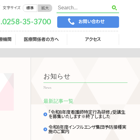
文字サイズ
標準
拡大
l.0258-35-3700
お問い合わせ
療機関
医療関係者の方へ
アクセス
お知らせ
News
最新記事一覧
「令和8年度看護師特定行為研修」受講生
を募集いたします※終了しました
令和8年度インフルエンザ集団予防接種実
施のご案内