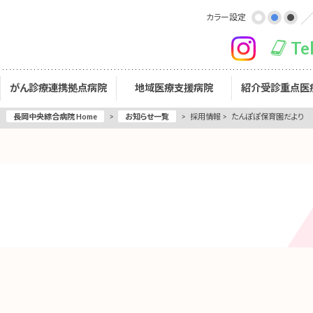
カラー設定
Te
がん診療連携拠点病院
地域医療支援病院
紹介受診重点医
長岡中央綜合病院 Home
>
お知らせ一覧
>
採用情報
>
たんぽぽ保育園だより